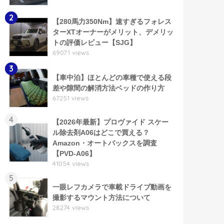
2
【280馬力350Nm】速すぎるフォレス
ターXTオーナーがメリット、デメリッ
トの評価レビュー【SJG】
69071 views
3
【車中泊】ほとんどの車種で使える段
差や隙間の解消方法ベッドの作り方
67251 views
4
【2026年最新】プロヴァイド スケー
ル除去剤A06はどこで買える？
Amazon・オートバックスを調査
【PVD-A06】
41054 views
5
一眼レフカメラで車載ドライブ動画を
撮影するマウント方法について
28274 views