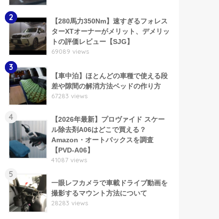
2
【280馬力350Nm】速すぎるフォレス
ターXTオーナーがメリット、デメリッ
トの評価レビュー【SJG】
69089 views
3
【車中泊】ほとんどの車種で使える段
差や隙間の解消方法ベッドの作り方
67283 views
4
【2026年最新】プロヴァイド スケー
ル除去剤A06はどこで買える？
Amazon・オートバックスを調査
【PVD-A06】
41087 views
5
一眼レフカメラで車載ドライブ動画を
撮影するマウント方法について
28283 views