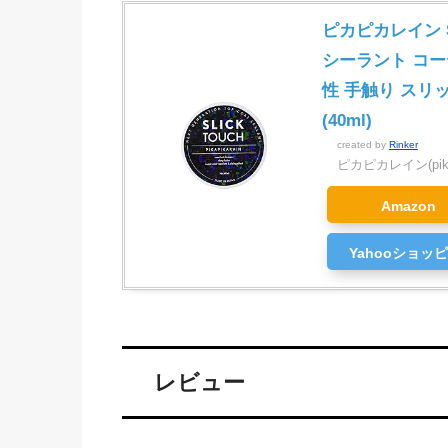
ピカピカレイン S
シーラント コー
性 手触り スリック
(40ml)
created by
Rinker
ピカピカレイン(pikap
Amazon
Yahooショッ
レビュー