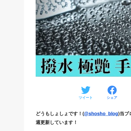
ツイート
シェア
どうもしょしょです！(
@shosho_blog
)当
週更新しています！