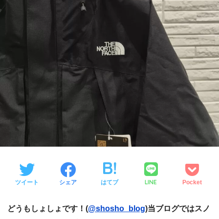
LINE
ツイート
シェア
はてブ
Pocket
どうもしょしょです！(
@shosho_blog
)当ブログではスノ