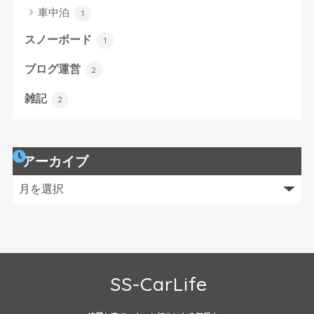
車中泊
1
スノーボード
1
ブログ運営
2
雑記
2
アーカイブ
SS-CarLife