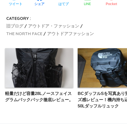
LINE
ツイート
シェア
はてブ
Pocket
CATEGORY :
旧ブログ
アウトドア・ファッション
THE NORTH FACE
アウトドアファッション
軽量だけど容量28Lノースフェイス
BCダッフルSを写真あり
グラムバックパック徹底レビュー。
ズ感レビュー！機内持ち
50Lダッフルリュック